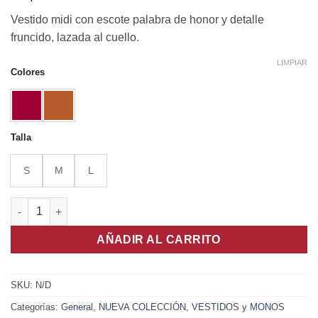
Vestido midi con escote palabra de honor y detalle
fruncido, lazada al cuello.
LIMPIAR
Colores
Talla
S
M
L
Vestido Verona cantidad
AÑADIR AL CARRITO
SKU:
N/D
Categorías:
General
,
NUEVA COLECCIÓN
,
VESTIDOS y MONOS