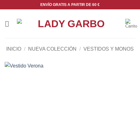
Saltar
ENVÍO GRATIS A PARTIR DE 60 €
al
contenido
INICIO
/
NUEVA COLECCIÓN
/
VESTIDOS Y MONOS