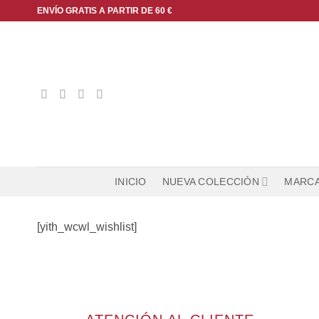
Saltar
ENVÍO GRATIS A PARTIR DE 60 €
al
contenido
INICIO
NUEVA COLECCIÓN
MARC
[yith_wcwl_wishlist]