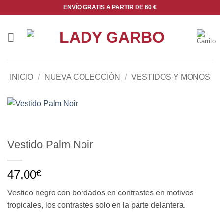
Saltar
ENVÍO GRATIS A PARTIR DE 60 €
al
contenido
INICIO
/
NUEVA COLECCIÓN
/
VESTIDOS Y MONOS
Vestido Palm Noir
47,00
€
Vestido negro con bordados en contrastes en motivos
tropicales, los contrastes solo en la parte delantera.