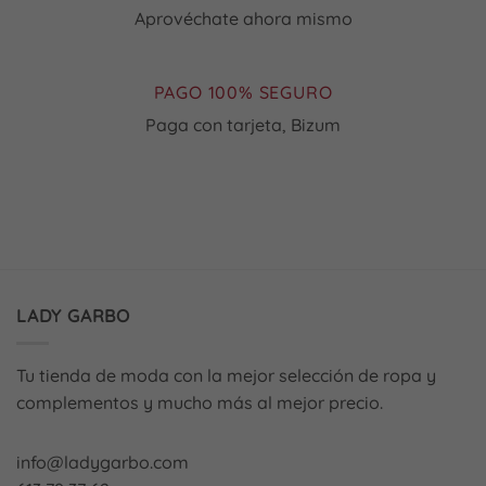
la
Aprovéchate ahora mismo
página
de
producto
PAGO 100% SEGURO
Paga con tarjeta, Bizum
LADY GARBO
Tu tienda de moda con la mejor selección de ropa y
complementos y mucho más al mejor precio.
info@ladygarbo.com