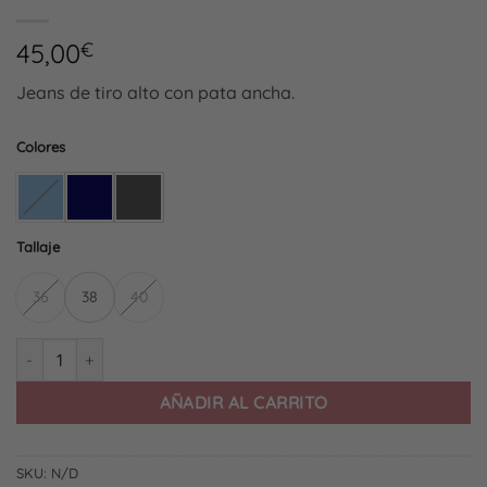
45,00
€
Jeans de tiro alto con pata ancha.
Colores
Tallaje
36
38
40
Vaquero Wide Leg Essential cantidad
AÑADIR AL CARRITO
SKU:
N/D