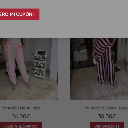
Pantalón Neón Ibiza
Pantalón Riviera Raya
26,00
€
30,00
€
AÑADIR AL CARRITO
VER OPCIONES