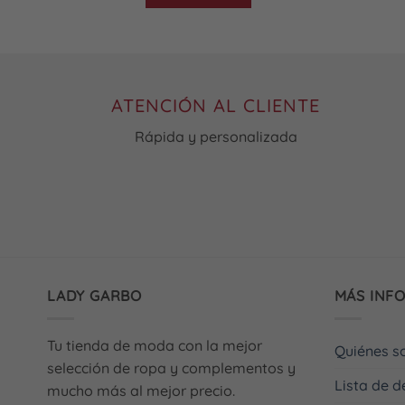
Este
producto
tiene
múltiples
variantes.
ATENCIÓN AL CLIENTE
Las
Rápida y personalizada
opciones
se
pueden
elegir
en
la
página
de
LADY GARBO
MÁS INF
producto
Tu tienda de moda con la mejor
Quiénes 
selección de ropa y complementos y
Lista de 
mucho más al mejor precio.