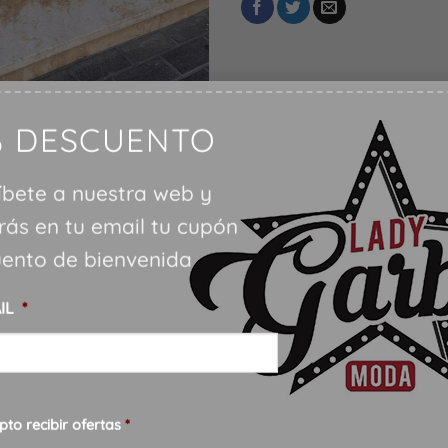
% DESCUENTO
íbete a nuestra web y
irás en tu email tu cupón
ento de bienvenida
IL
*
timiento
*
pto recibir ofertas
*