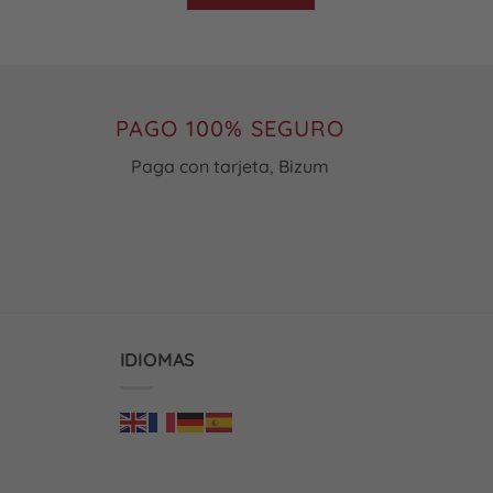
Este
producto
tiene
múltiples
variantes.
PAGO 100% SEGURO
Las
Paga con tarjeta, Bizum
opciones
se
pueden
elegir
en
la
página
de
IDIOMAS
producto