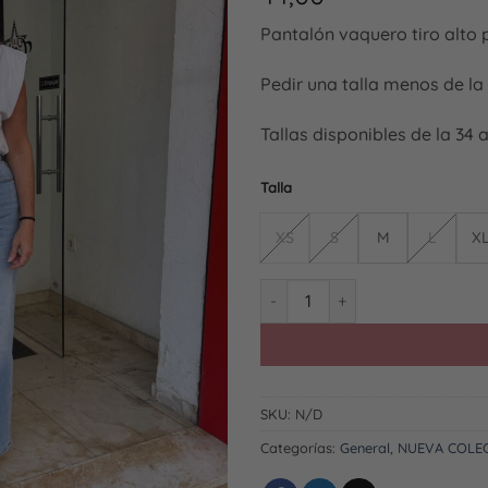
Pantalón vaquero tiro alto p
Pedir una talla menos de la 
Tallas disponibles de la 34 a
Talla
XS
S
M
L
X
Vaquero Lady Fit cantidad
SKU:
N/D
Categorías:
General
,
NUEVA COLE