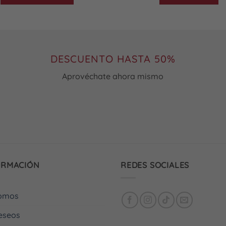
Este
producto
tiene
múltiples
variantes.
DESCUENTO HASTA 50%
Las
Aprovéchate ahora mismo
opciones
se
pueden
elegir
en
la
página
de
ORMACIÓN
REDES SOCIALES
producto
somos
deseos