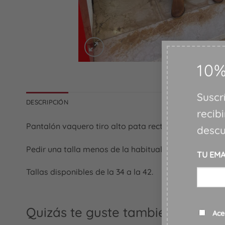
10
Suscr
DESCRIPCIÓN
recib
Pantalón vaquero tiro alto pata recta, elástico.
descu
Pedir una talla menos de la habitual.
TU EMA
Tallas disponibles de la 34 a la 42.
Consen
Quizás te guste también...
Ace