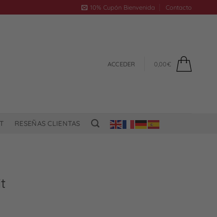
10% Cupón Bienvenida
Contacto
ACCEDER
0,00
€
T
RESEÑAS CLIENTAS
t