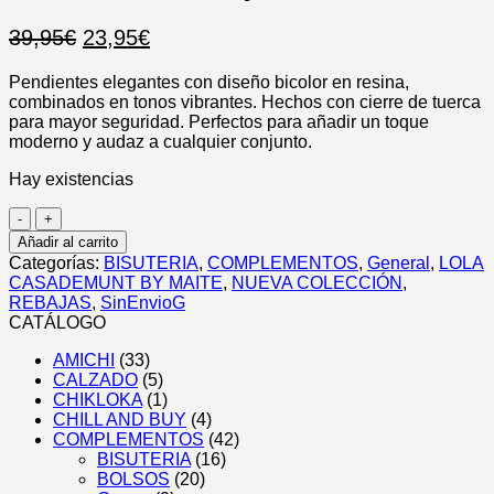
El
El
39,95
€
23,95
€
precio
precio
Pendientes elegantes con diseño bicolor en resina,
original
actual
combinados en tonos vibrantes. Hechos con cierre de tuerca
era:
es:
para mayor seguridad. Perfectos para añadir un toque
39,95€.
23,95€.
moderno y audaz a cualquier conjunto.
Hay existencias
Pendientes
Combinados
Añadir al carrito
Resina
Categorías:
BISUTERIA
,
COMPLEMENTOS
,
General
,
LOLA
Bicolor
CASADEMUNT BY MAITE
,
NUEVA COLECCIÓN
,
Lola
REBAJAS
,
SinEnvioG
Casademunt
CATÁLOGO
By
Maite
AMICHI
(33)
cantidad
CALZADO
(5)
CHIKLOKA
(1)
CHILL AND BUY
(4)
COMPLEMENTOS
(42)
BISUTERIA
(16)
BOLSOS
(20)