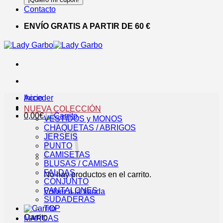
Contacto
ENVÍO GRATIS A PARTIR DE 60 €
Acceder
Inicio
NUEVA COLECCIÓN
0,00
€
VESTIDOS y MONOS
CHAQUETAS / ABRIGOS
JERSEIS
PUNTO
CAMISETAS
BLUSAS / CAMISAS
FALDAS
No hay productos en el carrito.
CONJUNTO
PANTALONES
Volver a la tienda
SUDADERAS
TOP
Carrito
MARCAS