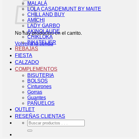
MALALÁ
LOLA CASADEMUNT BY MAITE
CHILL AND BUY
AMICHI
LADY GARBO
AKINOLAUDE
No hay productos en el carrito.
CHIKLOKA
BIKATELIER
Volver a la tienda
REBAJAS
FIESTA
CALZADO
COMPLEMENTOS
BISUTERIA
BOLSOS
Cinturones
Gorras
Guantes
PAÑUELOS
OUTLET
RESEÑAS CLIENTAS
Buscar
por: