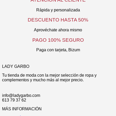
elegir
múltiples
en
variantes.
la
Las
Rápida y personalizada
página
opciones
de
se
DESCUENTO HASTA 50%
producto
pueden
elegir
Aprovéchate ahora mismo
en
la
PAGO 100% SEGURO
página
de
Paga con tarjeta, Bizum
producto
LADY GARBO
Tu tienda de moda con la mejor selección de ropa y
complementos y mucho más al mejor precio.
info@ladygarbo.com
613 79 37 62
MÁS INFORMACIÓN