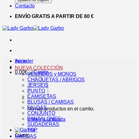
Contacto
ENVÍO GRATIS A PARTIR DE 60 €
Acceder
Inicio
NUEVA COLECCIÓN
0,00
€
VESTIDOS y MONOS
CHAQUETAS / ABRIGOS
JERSEIS
PUNTO
CAMISETAS
BLUSAS / CAMISAS
FALDAS
No hay productos en el carrito.
CONJUNTO
PANTALONES
Volver a la tienda
SUDADERAS
TOP
Carrito
MARCAS