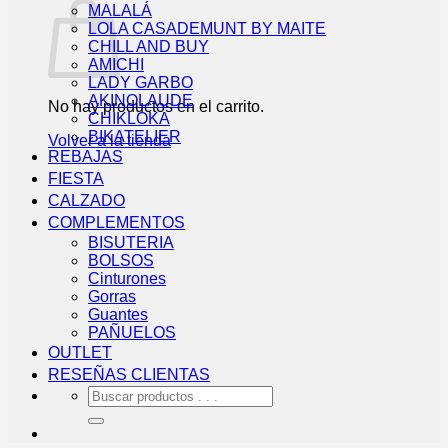
MALALÁ
LOLA CASADEMUNT BY MAITE
CHILL AND BUY
AMICHI
LADY GARBO
AKINOLAUDE
No hay productos en el carrito.
CHIKLOKA
BIKATELIER
Volver a la tienda
REBAJAS
FIESTA
CALZADO
COMPLEMENTOS
BISUTERIA
BOLSOS
Cinturones
Gorras
Guantes
PAÑUELOS
OUTLET
RESEÑAS CLIENTAS
Buscar
por: