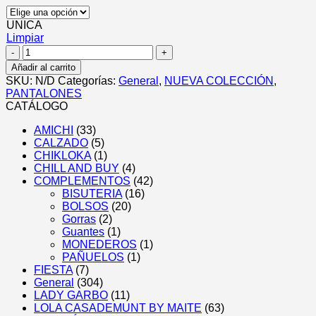
UNICA
Limpiar
Pantalón
Raya
Añadir al carrito
Lentejuela
SKU:
N/D
Categorías:
General
,
NUEVA COLECCIÓN
,
cantidad
PANTALONES
CATÁLOGO
AMICHI
(33)
CALZADO
(5)
CHIKLOKA
(1)
CHILL AND BUY
(4)
COMPLEMENTOS
(42)
BISUTERIA
(16)
BOLSOS
(20)
Gorras
(2)
Guantes
(1)
MONEDEROS
(1)
PAÑUELOS
(1)
FIESTA
(7)
General
(304)
LADY GARBO
(11)
LOLA CASADEMUNT BY MAITE
(63)