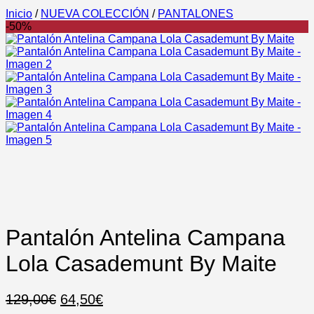
Inicio
/
NUEVA COLECCIÓN
/
PANTALONES
-50%
Pantalón Antelina Campana
Lola Casademunt By Maite
El
El
129,00
€
64,50
€