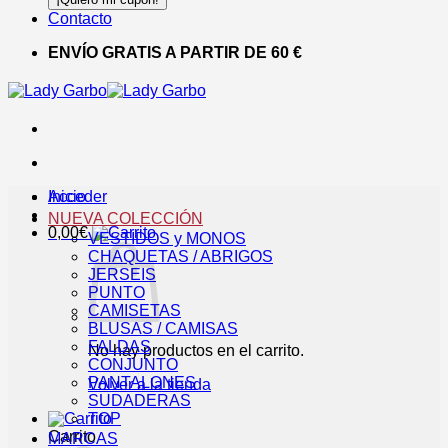
Contacto
ENVÍO GRATIS A PARTIR DE 60 €
Acceder
Inicio
NUEVA COLECCIÓN
0,00
€
VESTIDOS y MONOS
CHAQUETAS / ABRIGOS
JERSEIS
PUNTO
CAMISETAS
BLUSAS / CAMISAS
FALDAS
No hay productos en el carrito.
CONJUNTO
PANTALONES
Volver a la tienda
SUDADERAS
TOP
Carrito
MARCAS