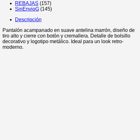
REBAJAS
(157)
SinEnvioG
(145)
Descripción
Pantalón acampanado en suave antelina marrón, diseño de
tiro alto y cierre con botón y cremallera. Detalle de bolsillo
decorativo y logotipo metálico. Ideal para un look retro-
moderno.
Pantalón Dalias
22,00
€
VER OPCIONES
Este
producto
tiene
Pantalón Neón Ibiza
múltiples
variantes.