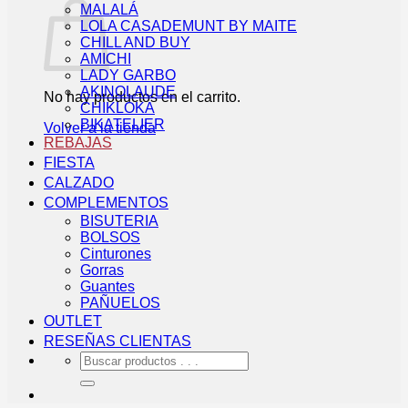
MALALÁ
LOLA CASADEMUNT BY MAITE
CHILL AND BUY
AMICHI
LADY GARBO
AKINOLAUDE
No hay productos en el carrito.
CHIKLOKA
BIKATELIER
Volver a la tienda
REBAJAS
FIESTA
CALZADO
COMPLEMENTOS
BISUTERIA
BOLSOS
Cinturones
Gorras
Guantes
PAÑUELOS
OUTLET
RESEÑAS CLIENTAS
Buscar
por: