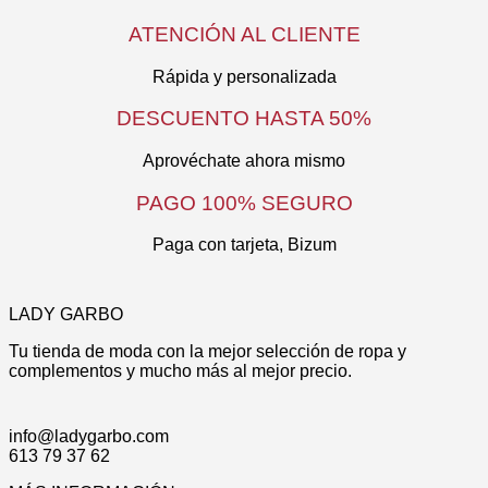
era:
es:
en
tiene
ATENCIÓN AL CLIENTE
50,00€.
40,00€.
la
múltiples
página
variantes.
de
Las
Rápida y personalizada
producto
opciones
se
DESCUENTO HASTA 50%
pueden
elegir
Aprovéchate ahora mismo
en
la
PAGO 100% SEGURO
página
de
Paga con tarjeta, Bizum
producto
LADY GARBO
Tu tienda de moda con la mejor selección de ropa y
complementos y mucho más al mejor precio.
info@ladygarbo.com
613 79 37 62