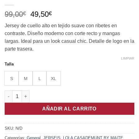
El
El
99,00
49,50
€
€
precio
precio
Jersey de cuello alto en tejido suave con ribetes en
original
actual
contraste. Diseño moderno con corte recto y mangas
era:
es:
largas. Ideal para un look casual chic. Detalle de logo en la
99,00€.
49,50€.
parte trasera.
LIMPIAR
Talla
S
M
L
XL
Jersey Cuello Alto Detalles Ribetes Lola Casademunt By Maite 
AÑADIR AL CARRITO
SKU:
N/D
Categorías:
General
,
JERSEIS
,
LOLA CASADEMUNT BY MAITE
,