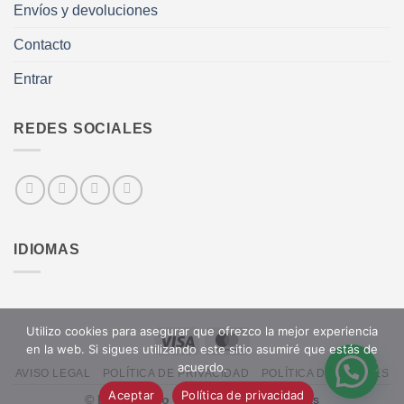
Envíos y devoluciones
Contacto
Entrar
REDES SOCIALES
IDIOMAS
Utilizo cookies para asegurar que ofrezco la mejor experiencia
Visa
MasterCard
en la web. Si sigues utilizando este sitio asumiré que estás de
acuerdo.
AVISO LEGAL
POLÍTICA DE PRIVACIDAD
POLÍTICA DE COOKIES
Aceptar
Política de privacidad
©
Lady Garbo
-
Diseño web: Daniel Más