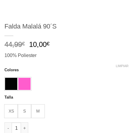
Falda Malalá 90´S
El
El
44,99
10,00
€
€
precio
precio
100% Poliester
original
actual
era:
es:
LIMPIAR
Colores
44,99€.
10,00€.
Talla
XS
S
M
Falda Malalá 90´S cantidad