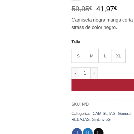
El
El
59,95
41,97
€
€
precio
prec
Camiseta negra manga corta cue
original
actua
strass de color negro.
era:
es:
59,95€.
41,97
Talla
S
M
L
XL
Camiseta Con Strass Formando
SKU:
N/D
Categorías:
CAMISETAS
,
General
,
REBAJAS
,
SinEnvioG