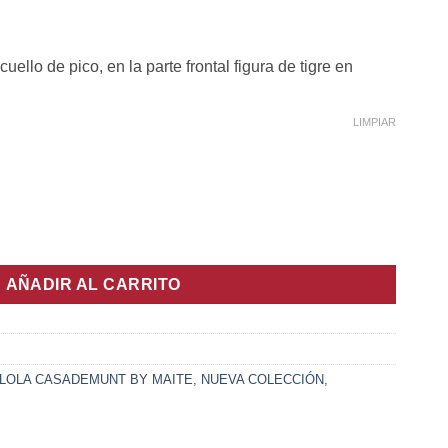
io
llo de pico, en la parte frontal figura de tigre en
l
€.
LIMPIAR
 Animal Lola Casademunt By Maite cantidad
AÑADIR AL CARRITO
LOLA CASADEMUNT BY MAITE
,
NUEVA COLECCIÓN
,