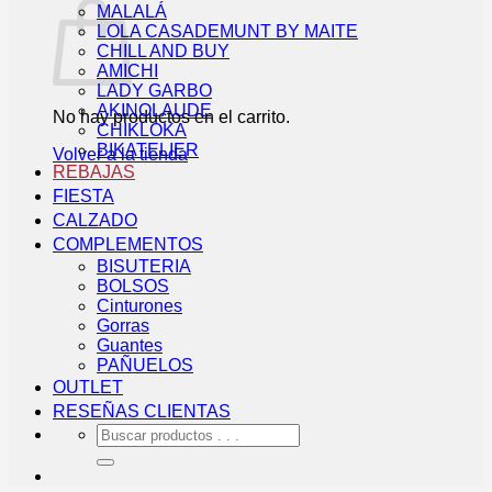
MALALÁ
LOLA CASADEMUNT BY MAITE
CHILL AND BUY
AMICHI
LADY GARBO
AKINOLAUDE
No hay productos en el carrito.
CHIKLOKA
BIKATELIER
Volver a la tienda
REBAJAS
FIESTA
CALZADO
COMPLEMENTOS
BISUTERIA
BOLSOS
Cinturones
Gorras
Guantes
PAÑUELOS
OUTLET
RESEÑAS CLIENTAS
Buscar
por: