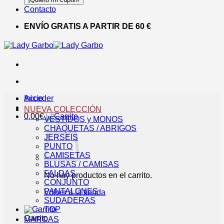
Contacto
ENVÍO GRATIS A PARTIR DE 60 €
Acceder
Inicio
NUEVA COLECCIÓN
0,00
€
VESTIDOS y MONOS
CHAQUETAS / ABRIGOS
JERSEIS
PUNTO
CAMISETAS
BLUSAS / CAMISAS
FALDAS
No hay productos en el carrito.
CONJUNTO
PANTALONES
Volver a la tienda
SUDADERAS
TOP
Carrito
MARCAS