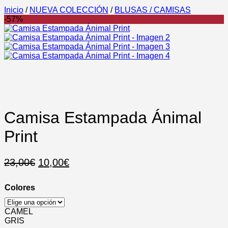
Inicio
/
NUEVA COLECCIÓN
/
BLUSAS / CAMISAS
-57%
Camisa Estampada Ánimal
Print
El
El
23,00
€
10,00
€
precio
precio
original
actual
Colores
era:
es:
23,00€.
10,00€.
CAMEL
GRIS